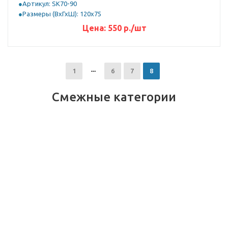
Артикул: SК70-90
Размеры (ВхГхШ): 120х75
Цена:
550
р.
/шт
1
6
7
8
Смежные категории