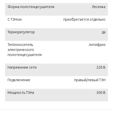
Форма полотенцесушителя
Лесенка
С ТЭНом
приобретается отдельно
Терморегулятор
да
Теплоноситель
Антифриз
электрического
полотенцесушителя
Напряжение сети
220 В
Подключение
правый/левый ТЭН
Мощность ТЭНа
300 В