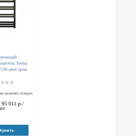
рический
ушитель Terma
/530 цвет хром
на дальних складах
т
95 011 р.
/
шт
Купить