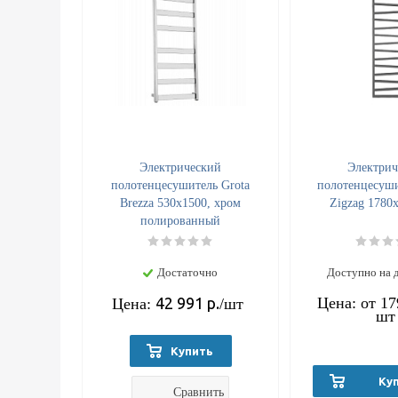
Электрический
Электрич
полотенцесушитель Grota
полотенцесуши
Brezza 530х1500, хром
Zigzag 1780
полированный
Достаточно
Доступно на 
42 991
р.
Цена: от
17
Цена:
/шт
шт
Купить
Ку
Сравнить