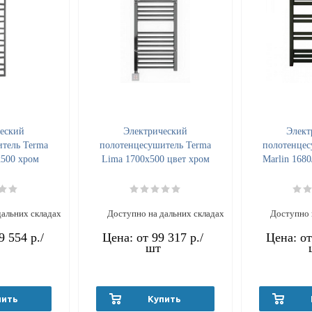
еский
Электрический
Элект
тель Terma
полотенцесушитель Terma
полотенцес
x500 хром
Lima 1700x500 цвет хром
Marlin 1680
дальних складах
Доступно на дальних складах
Доступно 
9 554 р.
/
Цена: от
99 317 р.
/
Цена: о
шт
пить
Купить