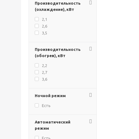
Производительность
(охлаждение), кВт
2,1
2,6
3,5
Производительность
(обогрев), кВт
2,2
2,7
3,6
Ночной режим
Есть
Автоматический
режим
Есть