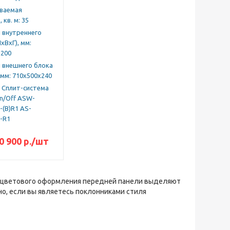
ваемая
 кв. м: 35
 внутреннего
хВхГ), мм:
x200
 внешнего блока
 мм: 710x500x240
 Cплит-система
n/Off ASW-
-(B)R1 AS-
-R1
0 900
р.
/шт
о цветового оформления передней панели выделяют
но, если вы являетесь поклонниками стиля