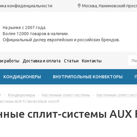
ика конфиденциальности
Москва, Нахимовский проспе
На рынке с 2007 года.
Более 12000 товаров в наличии.
Официальный дилер европейских и российских брендов.
и работы
Доставка и оплата
Статьи
Контакты
КОНДИЦИОНЕРЫ
ВНУТРИПОЛЬНЫЕ КОНВЕКТОРЫ
г
-
Кондиционеры
-
Настенные сплит-системы
-
Настенные сплит-сис
стемы AUX FJ Series black on/off
ные сплит-системы AUX FJ