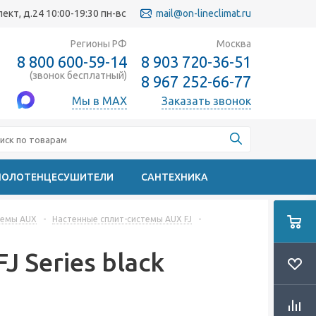
кт, д.24 10:00-19:30 пн-вс
mail@on-lineclimat.ru
Регионы РФ
Москва
8 800 600-59-14
8 903 720-36-51
(звонок бесплатный)
8 967 252-66-77
Мы в MAX
Заказать звонок
ПОЛОТЕНЦЕСУШИТЕЛИ
САНТЕХНИКА
темы AUX
-
Настенные сплит-системы AUX FJ
-
 Series black