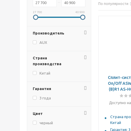
По популярности
27 700
40 900
Производитель
AUX
Страна
производства
Китай
Cплит-сист
On/Off ASW
Гарантия
(B)R1 AS-H
3 года
Доступно на
Цвет
Страна про
Китай
черный
Гарантия: 3