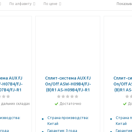
По алфавиту
По цене
Показыв
ема AUX FJ
Cплит-система AUX FJ
Cплит-си
-H07B4/FJ-
On/Off ASW-H09B4/FJ-
On/Off A
07B4/FJ-R1
(B)R1 AS-H09B4/FJ-R1
(B)R1 AS
 дальних складах
Достаточно
Д
изводства:
Страна производства:
Страна 
Китай
Китай
 года
Гарантия: 3 года
Гарантия