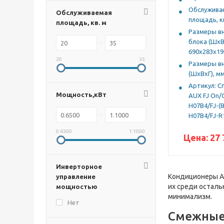
Обслужива
Обслуживаемая
площадь, кв
площадь, кв. м
Размеры в
блока (ШхВх
690x283x19
20
35
Размеры в
(ШхВхГ), м
Артикул: C
Мощность,кВт
AUX FJ On/
H07B4/FJ-(B
H07B4/FJ-R
0.6500
1.1000
Цена:
27 
Инверторное
Кондиционеры A
управление
их среди осталь
мощностью
минимализм.
Нет
Смежные