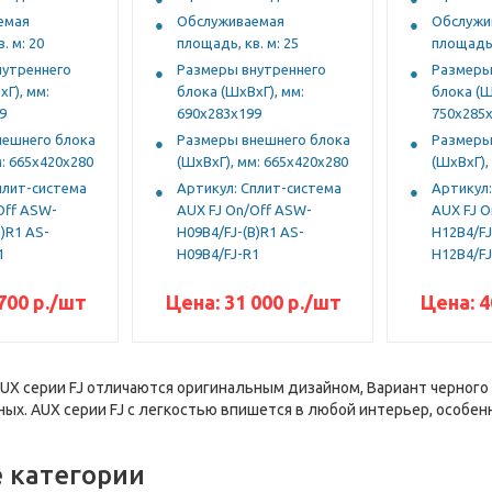
емая
Обслуживаемая
Обслужи
. м: 20
площадь, кв. м: 25
площадь,
нутреннего
Размеры внутреннего
Размеры
Г), мм:
блока (ШхВхГ), мм:
блока (Ш
9
690x283x199
750x285
нешнего блока
Размеры внешнего блока
Размеры
м: 665x420x280
(ШхВхГ), мм: 665x420x280
(ШхВхГ),
плит-система
Артикул: Cплит-система
Артикул:
Off ASW-
AUX FJ On/Off ASW-
AUX FJ O
)R1 AS-
H09B4/FJ-(B)R1 AS-
H12B4/FJ
1
H09B4/FJ-R1
H12B4/FJ
700
р.
/шт
Цена:
31 000
р.
/шт
Цена:
4
UX серии FJ отличаются оригинальным дизайном, Вариант черног
ных. AUX серии FJ с легкостью впишется в любой интерьер, особен
 категории