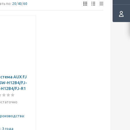
ать по:
20
/
40
/
60
стема AUX FJ
SW-H12B4/FJ-
-H12B4/FJ-R1
остаточно
производства:
: 3 года