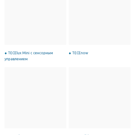
TECElux Mini с сенсорным
TECEnow
управлением