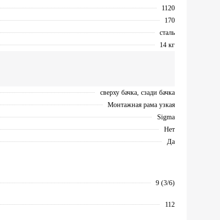
1120
170
сталь
14 кг
сверху бачка, сзади бачка
Монтажная рама узкая
Sigma
Нет
Да
9 (3/6)
112