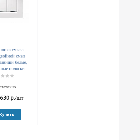
Кнопка смыва
двойной смыв
лавиши белые,
вные полоски
евый хром
883.KJ.1
статочно
 630
р.
/шт
Купить