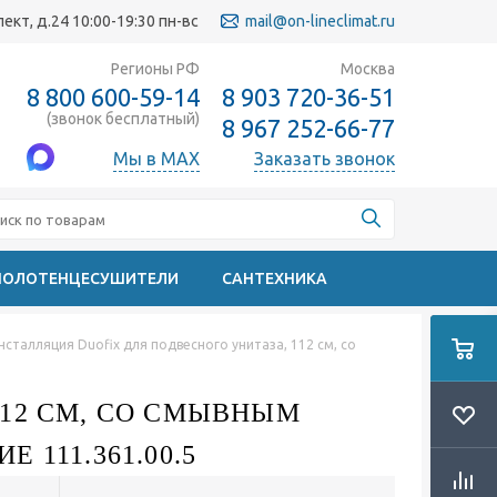
кт, д.24 10:00-19:30 пн-вс
mail@on-lineclimat.ru
Регионы РФ
Москва
8 800 600-59-14
8 903 720-36-51
(звонок бесплатный)
8 967 252-66-77
Мы в MAX
Заказать звонок
ПОЛОТЕНЦЕСУШИТЕЛИ
САНТЕХНИКА
нсталляция Duofix для подвесного унитаза, 112 см, со
112 СМ, СО СМЫВНЫМ
111.361.00.5