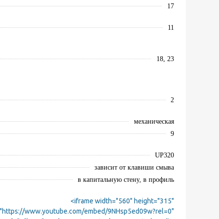
17
11
18, 23
2
механическая
9
UP320
зависит от клавиши смыва
в капитальную стену, в профиль
<iframe width="560" height="315"
="https://www.youtube.com/embed/9NHsp5ed09w?rel=0"