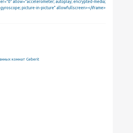
er="0" allow="accelerometer; autoplay; encrypted-media;
gyroscope; picture-in-picture" allowfullscreen></iframe>
анных комнат Geberit