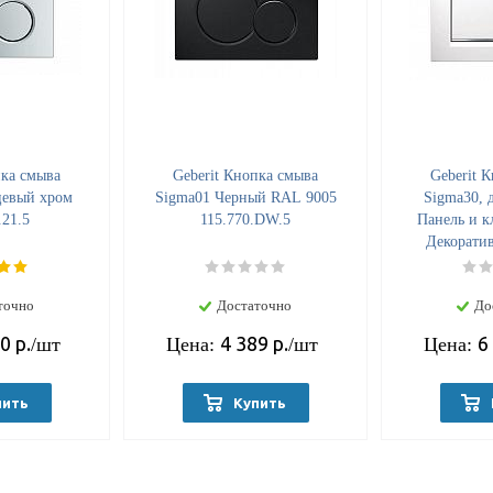
пка смыва
Geberit Кнопка смыва
Geberit 
цевый хром
Sigma01 Черный RAL 9005
Sigma30, 
.21.5
115.770.DW.5
Панель и к
Декорати
глянц
115.
точно
Достаточно
До
80
р.
4 389
р.
6
/шт
Цена:
/шт
Цена:
пить
Купить