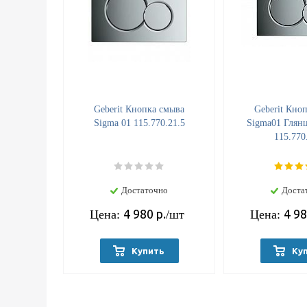
Geberit Кнопка смыва
Geberit Кно
Sigma 01 115.770.21.5
Sigma01 Глян
115.770
Достаточно
Доста
4 980
р.
4 9
Цена:
/шт
Цена:
Купить
Ку