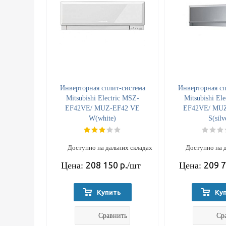
Инверторная сплит-система
Инверторная сп
Mitsubishi Electric MSZ-
Mitsubishi El
EF42VE/ MUZ-EF42 VE
EF42VE/ MU
W(white)
S(silv
Доступно на дальних складах
Доступно на 
208 150
р.
209 
Цена:
/шт
Цена:
Купить
Ку
Сравнить
Ср