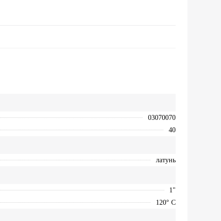
03070070
40
латунь
1"
120° С