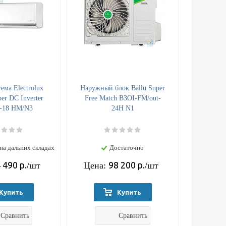
ема Electrolux
Наружный блок Ballu Super
er DC Inverter
Free Match B3OI-FM/out-
-18 HM/N3
24H N1
на дальних складах
Достаточно
 490
р.
98 200
р.
/шт
Цена:
/шт
Купить
Купить
Сравнить
Сравнить