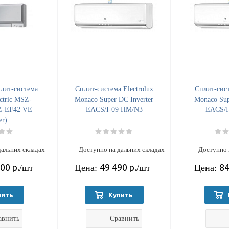
лит-система
Cплит-система Electrolux
Cплит-сист
ectric MSZ-
Monaco Super DC Inverter
Monaco Sup
Z-EF42 VE
EACS/I-09 HM/N3
EACS/I
er)
дальних складах
Доступно на дальних складах
Доступно 
700
р.
49 490
р.
84
/шт
Цена:
/шт
Цена:
пить
Купить
авнить
Сравнить