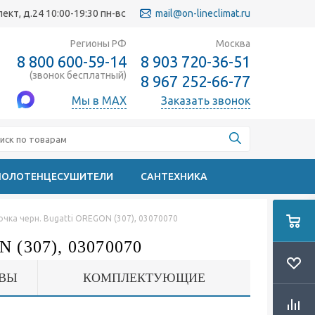
кт, д.24 10:00-19:30 пн-вс
mail@on-lineclimat.ru
Регионы РФ
Москва
8 800 600-59-14
8 903 720-36-51
(звонок бесплатный)
8 967 252-66-77
Мы в MAX
Заказать звонок
ПОЛОТЕНЦЕСУШИТЕЛИ
САНТЕХНИКА
очка черн. Bugatti OREGON (307), 03070070
(307), 03070070
ВЫ
КОМПЛЕКТУЮЩИЕ