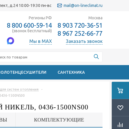
кт, д.24 10:00-19:30 пн-вс
mail@on-lineclimat.ru
Регионы РФ
Москва
8 800 600-59-14
8 903 720-36-51
(звонок бесплатный)
8 967 252-66-77
Мы в MAX
Заказать звонок
ПОЛОТЕНЦЕСУШИТЕЛИ
САНТЕХНИКА
e для систем отопления
-
 0436-1500NS00
 НИКЕЛЬ, 0436-1500NS00
ВЫ
КОМПЛЕКТУЮЩИЕ