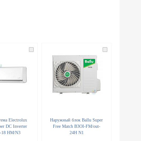
ема Electrolux
Наружный блок Ballu Super
er DC Inverter
Free Match B3OI-FM/out-
-18 HM/N3
24H N1