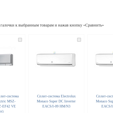
 галочки к выбранным товарам и нажав кнопку «Сравнить»
лит-система
Cплит-система Electrolux
Cплит-сист
ectric MSZ-
Monaco Super DC Inverter
Monaco Sup
Z-EF42 VE
EACS/I-09 HM/N3
EACS/I
er)