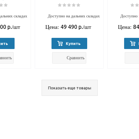
дальних складах
Доступно на дальних складах
Доступно 
700
р.
49 490
р.
84
/шт
Цена:
/шт
Цена:
пить
Купить
авнить
Сравнить
Показать еще товары