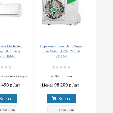
ема Electrolux
Наружный блок Ballu Super
er DC Inverter
Free Match B3OI-FM/out-
-18 HM/N3
24H N1
на дальних складах
Достаточно
 490
р.
98 200
р.
/шт
Цена:
/шт
Купить
Купить
Сравнить
Сравнить