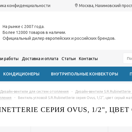
ика конфиденциальности
Москва, Нахимовский проспе
На рынке с 2007 года.
Более 12000 товаров в наличии.
Официальный дилер европейских и российских брендов.
и работы
Доставка и оплата
Статьи
Контакты
КОНДИЦИОНЕРЫ
ВНУТРИПОЛЬНЫЕ КОНВЕКТОРЫ
Дизайн-вентили для систем отопления
-
Дизайн-вентили S.R.Rubinetteri
опления
-
Вентиль угловой S.R.Rubinetterie серия Ovus, 1/2", цвет серый 
NETTERIE СЕРИЯ OVUS, 1/2", ЦВЕ