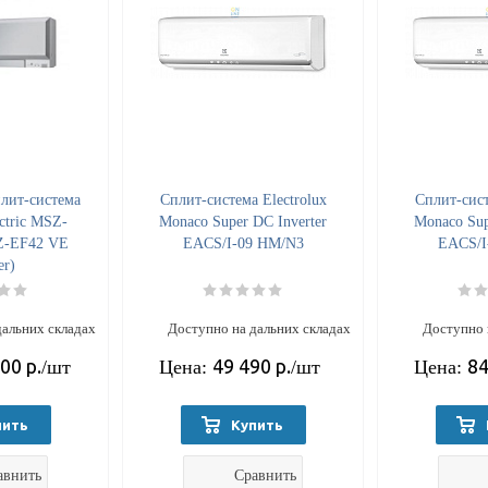
лит-система
Cплит-система Electrolux
Cплит-сист
ectric MSZ-
Monaco Super DC Inverter
Monaco Sup
Z-EF42 VE
EACS/I-09 HM/N3
EACS/I
er)
дальних складах
Доступно на дальних складах
Доступно 
700
р.
49 490
р.
84
/шт
Цена:
/шт
Цена:
пить
Купить
авнить
Сравнить