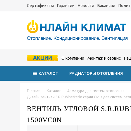
Сертификаты
Гарантии
Новости
Вакансии
Полит
АКЦИИ
О компании
Монтаж и сервис
Наш
КАТАЛОГ
РАДИАТОРЫ ОТОПЛЕНИЯ
Главная
-
Каталог
-
Арматура для систем отопления
-
Дизайн-вентили S.R.Rubinetterie серии Ovus для систем от
ВЕНТИЛЬ УГЛОВОЙ S.R.RUBI
1500VC0N