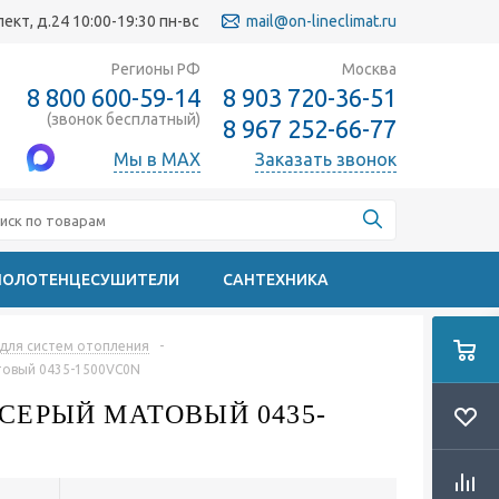
кт, д.24 10:00-19:30 пн-вс
mail@on-lineclimat.ru
Регионы РФ
Москва
8 800 600-59-14
8 903 720-36-51
(звонок бесплатный)
8 967 252-66-77
Мы в MAX
Заказать звонок
ПОЛОТЕНЦЕСУШИТЕЛИ
САНТЕХНИКА
e для систем отопления
-
матовый 0435-1500VC0N
Т СЕРЫЙ МАТОВЫЙ 0435-