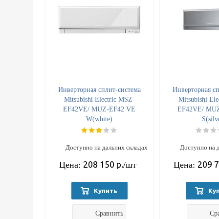
Инверторная сплит-система
Инверторная сп
Mitsubishi Electric MSZ-
Mitsubishi El
EF42VE/ MUZ-EF42 VE
EF42VE/ MU
W(white)
S(silv
Доступно на дальних складах
Доступно на 
208 150
р.
209 
Цена:
/шт
Цена:
Купить
Ку
Сравнить
Ср