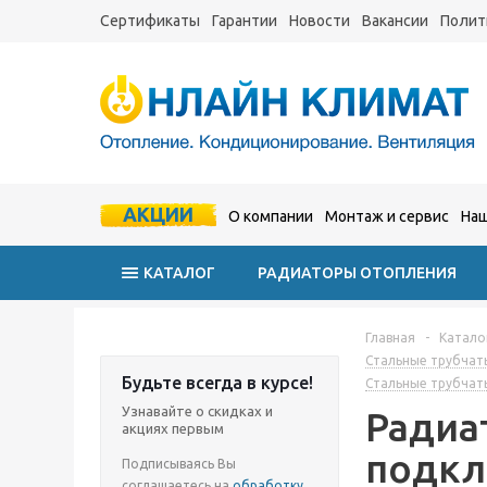
Сертификаты
Гарантии
Новости
Вакансии
Полит
АКЦИИ
О компании
Монтаж и сервис
Наш
КАТАЛОГ
РАДИАТОРЫ ОТОПЛЕНИЯ
Главная
-
Катало
Стальные трубчат
Будьте всегда в курсе!
Стальные трубчат
Узнавайте о скидках и
Радиа
акциях первым
подкл
Подписываясь Вы
соглашаетесь на
обработку