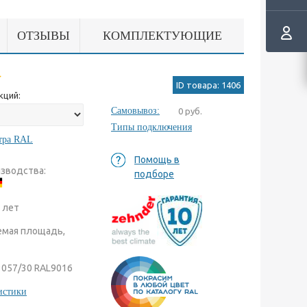
ОТЗЫВЫ
КОМПЛЕКТУЮЩИЕ
ID товара: 1406
кций:
Самовывоз:
0 руб.
Типы подключения
тра RAL
Помощь в
изводства:
подборе
0 лет
мая площадь,
3057/30 RAL9016
истики