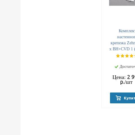
Комплек
настенно
крепежа Zehn
x BH+CVD 1 (
мм), белый,
9016 (7744
Достато
2 
Цена:
р.
/шт
Купи