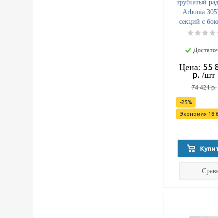
трубчатый ра
Arbonia 305
секций с бо
подключен
Достато
55 
Цена:
р.
/шт
74 421
р.
-
25
%
Экономия
18 
Купи
Срав