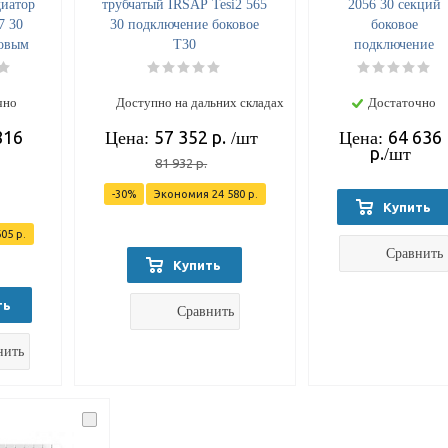
диатор
трубчатый IRSAP Tesi2 565
2056 30 секций
7 30
30 подключение боковое
боковое
ковым
Т30
подключение
ием
чно
Доступно на дальних складах
Достаточно
816
57 352
р.
64 636
Цена:
/шт
Цена:
р.
/шт
81 932
р.
-
30
%
Экономия
24 580
р.
Купить
605
р.
Сравнить
Купить
ть
Сравнить
нить