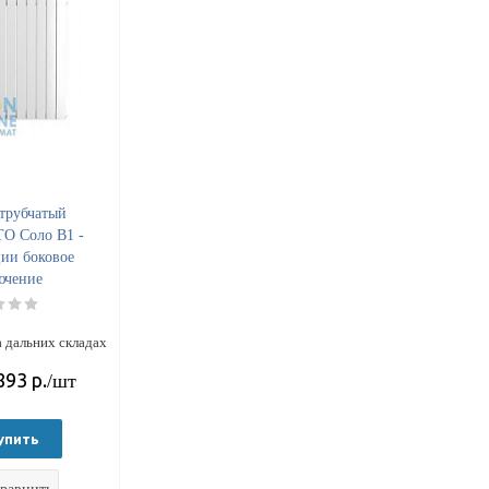
трубчатый
ТО Соло B1 -
ции боковое
ючение
 дальних складах
893
р.
/шт
упить