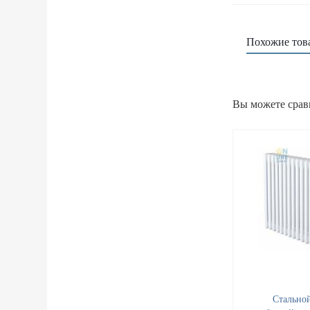
Похожие тов
Вы можете срав
Стально