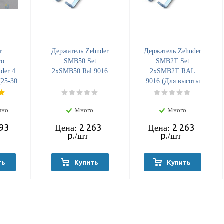
т
Держатель Zehnder
Держатель Zehnder
го
SMB50 Set
SMB2Т Set
der 4
2хSMB50 Ral 9016
2хSMB2Т RAL
25-30
9016 (Для высоты
 Ral
1800)
11)
чно
Много
Много
993
2 263
2 263
Цена:
Цена:
р.
р.
/шт
/шт
ть
Купить
Купить