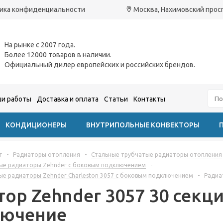
ика конфиденциальности
Москва, Нахимовский проспе
На рынке с 2007 года.
Более 12000 товаров в наличии.
Официальный дилер европейских и российских брендов.
и работы
Доставка и оплата
Статьи
Контакты
КОНДИЦИОНЕРЫ
ВНУТРИПОЛЬНЫЕ КОНВЕКТОРЫ
г
-
Радиаторы отопления
-
Стальные трубчатые радиаторы отопления
ые радиаторы Zehnder с боковым подключением
-
ые радиаторы Zehnder Charleston 3057 с боковым подключением
-
Радиа
тор Zehnder 3057 30 секц
ючение