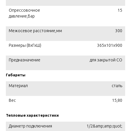
Опрессовочное
15
давление,Бар
Межосевое расстояние,мм
300
Размеры (ВхГхШ)
365х101х900
Предназначение
для закрытой СО
Габариты
Материал
сталь
Вес
15,80
Тепловые характеристики
Диаметр подключения
1/2&amp;amp;quot;