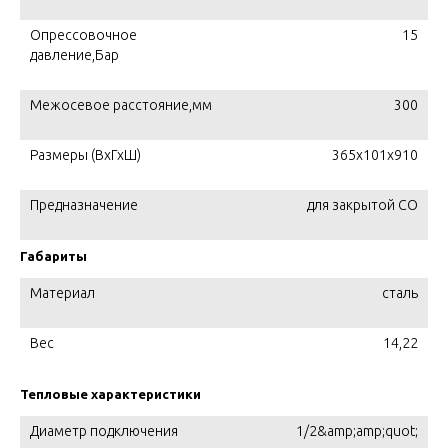
Опрессовочное
15
давление,Бар
Межосевое расстояние,мм
300
Размеры (ВхГхШ)
365х101х910
Предназначение
для закрытой СО
Габариты
Материал
сталь
Вес
14,22
Тепловые характеристики
Диаметр подключения
1/2&amp;amp;quot;