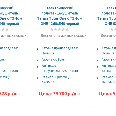
ический
Электрический
Элек
есушитель
полотенцесушитель
полоте
 One с ТЭНом
Terma Tytus One с ТЭНом
Terma Tyt
540 черный
ONE 1260x540 черный
ONE 8
 дальних складах
Доступно на дальних складах
Доступно 
изводства:
Страна производства:
Страна 
Польша
Польша
 лет
Гарантия: 8 лет
Гарантия
Артикул:
Артикул
E1020-540BL
ETTytusONE1260-540BL
440RAL
хГхШ):
Размеры (ВхГхШ):
Размеры 
1260x540
820x440
528
р.
/шт
Цена:
79 700
р.
/шт
Цена:
5