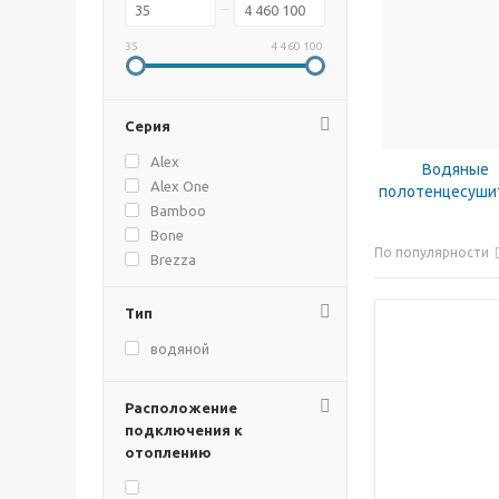
35
4 460 100
Серия
Alex
Водяные
Alex One
полотенцесуши
Bamboo
Bone
По популярности
Brezza
Caldo
CALMA
Тип
CLASSIC
водяной
COMFORT
Corsa
CORSA
Расположение
подключения к
Crystal
отоплению
Curve
Dexter