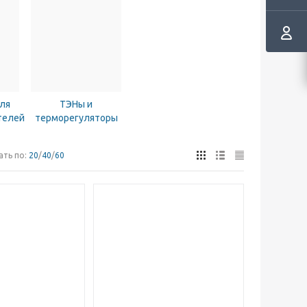
ля
ТЭНы и
телей
терморегуляторы
ать по:
20
/
40
/
60