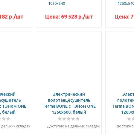
1020x540
1260x54
182
р.
/шт
Цена:
69 528
р.
/шт
Цена:
7
ический
Электрический
Элек
есушитель
полотенцесушитель
полоте
с ТЭНом ONE
Terma BONE с ТЭНом ONE
Terma BON
, белый
1260x500, белый
1260x
 дальних складах
Доступно на дальних складах
Доступно 