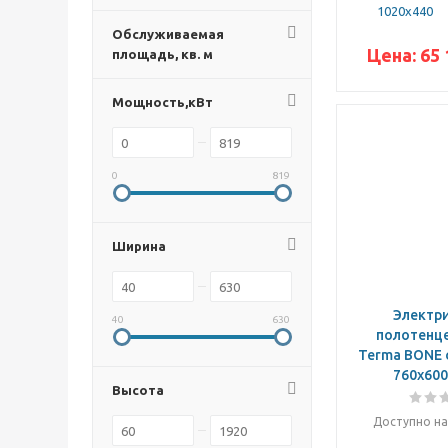
Ral 9016 / белый
1020x440
RAL9005 / черный
Обслуживаемая
RAL9016 / белый
Цена:
65 
площадь, кв. м
Без покрытия
белый
Мощность,кВт
Белый
белый (Ral 9016)
белый / RAL 9016
0
819
белый RAL 9016
белый матовый
бронза
Ширина
Золото
золото
Золото матовое
Электр
Золотой
40
630
полотенц
матовая нержавейка
Terma BONE 
матовая сталь
760x600
Полированная нерж.
Высота
сталь
полированный под хром
Доступно на
серебристый