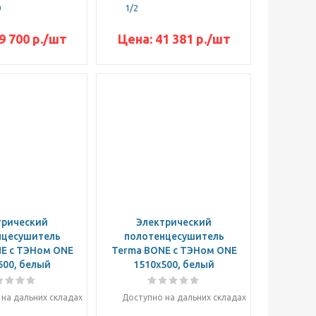
0
1/2
9 700
р.
/шт
Цена:
41 381
р.
/шт
трический
Электрический
нцесушитель
полотенцесушитель
E с ТЭНом ONE
Terma BONE с ТЭНом ONE
600, белый
1510x500, белый
на дальних складах
Доступно на дальних складах