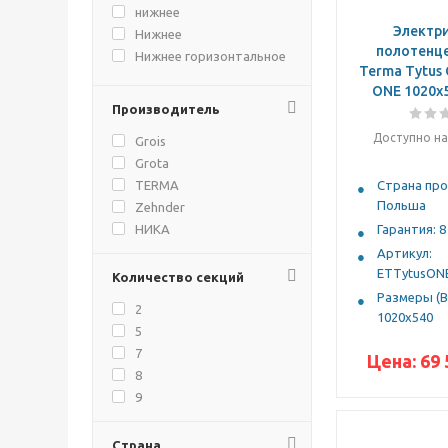
ECO CLASSIC
нижнее
ECOFORTE
Электр
Нижнее
ECON
полотенц
Нижнее горизонтальное
Terma Tytus
ESTRO
ONE 1020x
Estro
Производитель
Fiona
FORTE
Доступно на
Grois
Grande
Grota
Granito
TERMA
Страна про
GROSSO
Польша
Zehnder
Marlin
НИКА
Гарантия: 8
MODA
Сунержа
Артикул:
Novito
Терминус
ETTytusON
Количество секций
PRIMO
Размеры (В
2
Quadro
1020x540
5
Tytus One
7
VELA
Цена:
69 
8
Vento
9
Vipera
10
Vista
11
Страна
VISTA