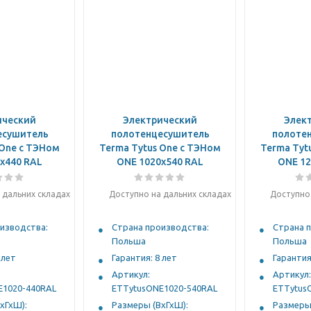
ический
Электрический
Элек
есушитель
полотенцесушитель
полоте
 One с ТЭНом
Terma Tytus One с ТЭНом
Terma Tyt
x440 RAL
ONE 1020x540 RAL
ONE 12
 дальних складах
Доступно на дальних складах
Доступно 
изводства:
Страна производства:
Страна 
Польша
Польша
 лет
Гарантия: 8 лет
Гарантия
Артикул:
Артикул:
E1020-440RAL
ETTytusONE1020-540RAL
ETTytus
хГхШ):
Размеры (ВхГхШ):
Размеры 