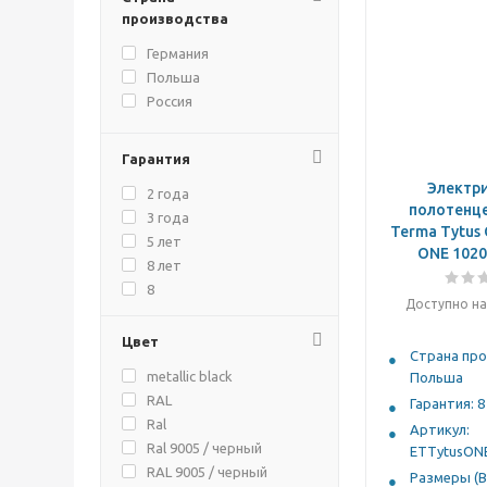
12
производства
Warp T
14
Zigzag
Германия
15
Нюанс
Польша
16
Россия
20
24
Гарантия
Электр
2 года
полотенц
3 года
Terma Tytus
5 лет
ONE 1020
8 лет
8
Доступно на
10 лет
Цвет
Страна про
metallic black
Польша
RAL
Гарантия: 8
Ral
Артикул:
Ral 9005 / черный
ETTytusON
RAL 9005 / черный
Размеры (В