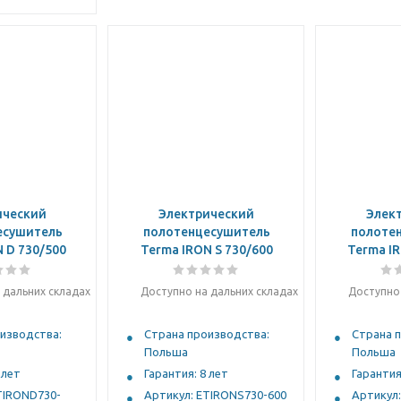
ический
Электрический
Элек
есушитель
полотенцесушитель
полоте
 D 730/500
Terma IRON S 730/600
Terma IR
 дальних складах
Доступно на дальних складах
Доступно 
изводства:
Страна производства:
Страна 
Польша
Польша
 лет
Гарантия: 8 лет
Гарантия
TIROND730-
Артикул: ETIRONS730-600
Артикул