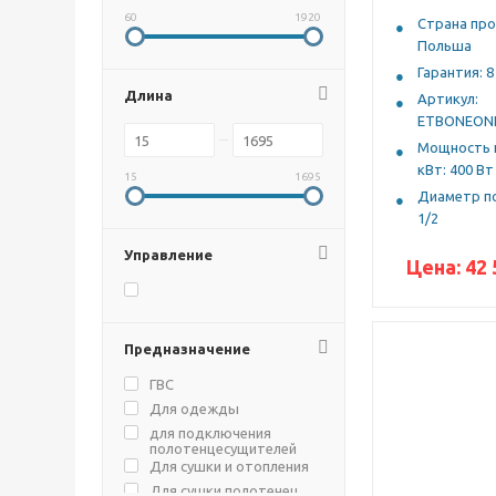
Серебряный
60
1920
Страна про
Хром
Польша
хром
Гарантия: 8
Хром матовый
Длина
Артикул:
Хром полированный
ETBONEON
Цветной (RAL)
Мощность н
Чёрный
кВт: 400 Вт
15
1695
Чёрный матовый
Диаметр п
черный
1/2
Черный
черный / RAL 9005
Управление
Цена:
42 
черный / RAL 9006
черный матовый
Черный металлический
Предназначение
черый
ГВС
Для одежды
для подключения
полотенцесущителей
Для сушки и отопления
Для сушки полотенец