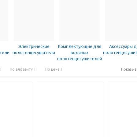
Электрические
Комплектующие для
Аксессуары д
тели
полотенцесушители
водяных
полотенцесуши
полотенцесушителей
По алфавиту
По цене
Показыв