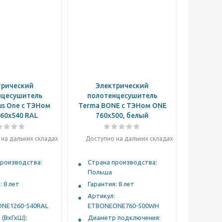
трический
Электрический
нцесушитель
полотенцесушитель
us One с ТЭНом
Terma BONE с ТЭНом ONE
60x540 RAL
760x500, белый
на дальних складах
Доступно на дальних складах
производства:
Страна производства:
Польша
: 8 лет
Гарантия: 8 лет
Артикул:
ONE1260-540RAL
ETBONEONE760-500WH
(ВхГхШ):
Диаметр подключения: