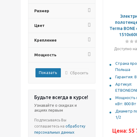
Добавить
Размер
Регулировка
Электр
температуры
сушка
полотенц
Цвет
Сушка
Terma BONE 
1510x60
сушка и обогрев
Крепление
сушка и отопление
Сушка и отопление
Доступно на
Мощность
сушка полотенец
Сушка полотенец
Страна про
Польша
Сбросить
Гарантия: 8
Артикул:
ETBONEON
Будьте всегда в курсе!
Мощность н
кВт: 800 Вт
Узнавайте о скидках и
акциях первым
Диаметр п
1/2
Подписываясь Вы
соглашаетесь на
обработку
Цена:
55 
персональных данных