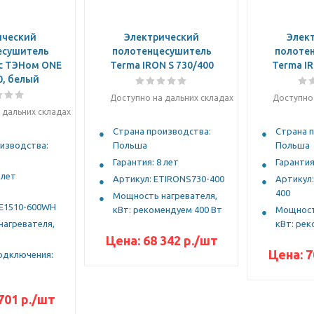
ический
Электрический
Элек
есушитель
полотенцесушитель
полоте
с ТЭНом ONE
Terma IRON S 730/400
Terma IR
0, белый
Доступно на дальних складах
Доступно 
 дальних складах
Страна производства:
Страна 
изводства:
Польша
Польша
Гарантия: 8 лет
Гарантия
 лет
Артикул: ETIRONS730-400
Артикул
400
Мощность нагревателя,
E1510-600WH
кВт: рекомендуем 400 Вт
Мощност
агревателя,
кВт: рек
Цена:
68 342
р.
/шт
Цена:
7
одключения:
701
р.
/шт