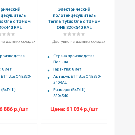
трический
Электрический
нцесушитель
полотенцесушитель
us One с ТЭНом
Terma Tytus One с ТЭНом
20x440 RAL
ONE 820x540 RAL
на дальних складах
Доступно на дальних складах
производства:
Страна производства:
Польша
: 8 лет
Гарантия: 8 лет
: ETTytusONE820-
Артикул: ETTytusONE820-
540RAL
(ВхГхШ):
Размеры (ВхГхШ):
820x540
6 886
р.
/шт
Цена:
61 034
р.
/шт