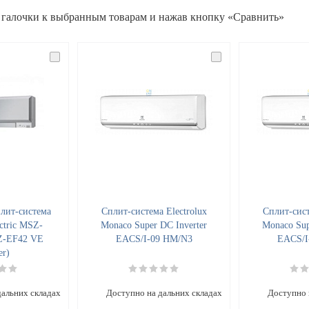
 галочки к выбранным товарам и нажав кнопку «Сравнить»
лит-система
Cплит-система Electrolux
Cплит-сист
ectric MSZ-
Monaco Super DC Inverter
Monaco Sup
Z-EF42 VE
EACS/I-09 HM/N3
EACS/I
er)
дальних складах
Доступно на дальних складах
Доступно 