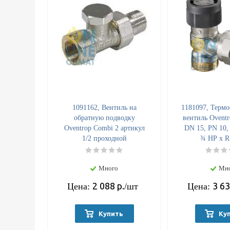
1091162, Вентиль на
1181097, Термо
обратную подводку
вентиль Oventr
Oventrop Combi 2 артикул
DN 15, PN 10,
1/2 проходной
¾ НР x R
Много
Мн
2 088
р.
3 6
Цена:
/шт
Цена:
Купить
Ку