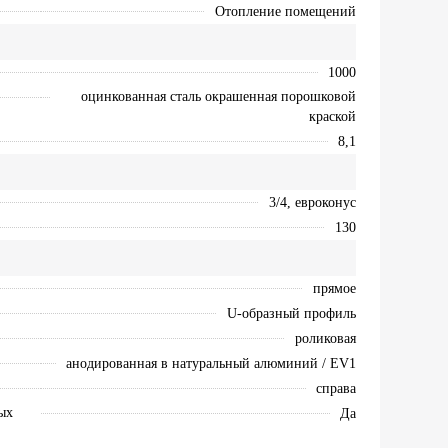
Отопление помещений
1000
оцинкованная сталь окрашенная порошковой
краской
8,1
3/4, евроконус
130
прямое
U-образный профиль
роликовая
анодированная в натуральный алюминий / EV1
справа
ых
Да