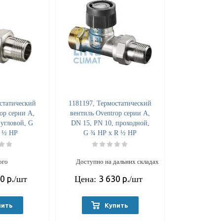
статический
1181197, Термостатический
op серии A,
вентиль Oventrop серии A,
 угловой, G
DN 15, PN 10, проходной,
 ½ НР
G ¾ НР x R ½ НР
ого
Доступно на дальних складах
30
р.
3 630
р.
/шт
Цена:
/шт
пить
Купить