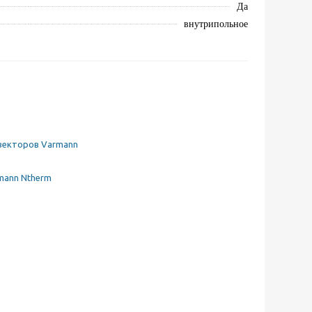
Да
внутрипольное
векторов Varmann
mann Ntherm