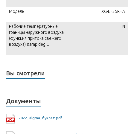
Модель
XG-EF35RHA
Рабочие температурные
N
границы наружного воздуха
(функция притока свежего
воздуха) &amp;deg;C
Вы смотрели
Документы
2022_Xigma_буклет.pdf