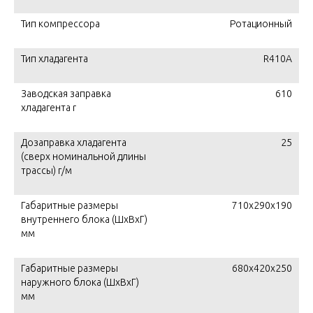
Тип компрессора
Ротационный
Тип хладагента
R410A
Заводская заправка
610
хладагента r
Дозаправка хладагента
25
(сверх номинальной длины
трассы) г/м
Габаритные размеры
710x290x190
внутреннего блока (ШxВxГ)
мм
Габаритные размеры
680x420x250
наружного блока (ШxВxГ)
мм