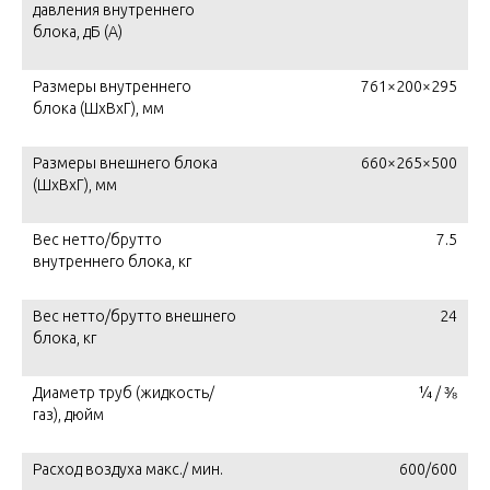
давления внутреннего
блока, дБ (А)
Размеры внутреннего
761×200×295
блока (ШхВхГ), мм
Размеры внешнего блока
660×265×500
(ШхВхГ), мм
Вес нетто/брутто
7.5
внутреннего блока, кг
Вес нетто/брутто внешнего
24
блока, кг
Диаметр труб (жидкость/
¼ / ⅜
газ), дюйм
Расход воздуха макс./ мин.
600/600