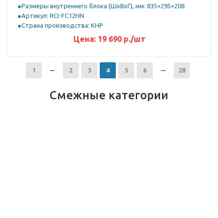
Размеры внутреннего блока (ШхВхГ), мм: 835×295×208
Артикул: RCI-FС12HN
Страна производства: КНР
Цена:
19 690
р.
/шт
1
2
3
4
5
6
28
Смежные категории