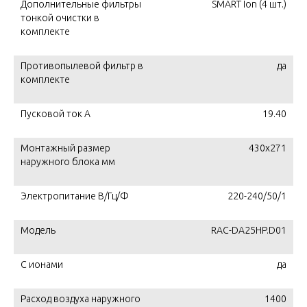
Дополнительные фильтры
SMART Ion (4 шт.)
тонкой очистки в
комплекте
Противопылевой фильтр в
да
комплекте
Пусковой ток А
19.40
Монтажный размер
430х271
наружного блока мм
Электропитание В/Гц/Ф
220-240/50/1
Модель
RAC-DA25HP.D01
С ионами
да
Расход воздуха наружного
1400