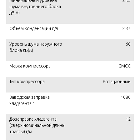
Минимальный уровень
21.5
шума внутреннего блока
дБ(А)
Объем конденсации л/ч
2.37
Уровень шума наружного
60
блока дБ(А)
Марка компрессора
GMCC
Тип компрессора
Ротационный
Заводская заправка
1080
хладагента r
Дозаправка хладагента
12
(сверх номинальной длины
трассы) г/м