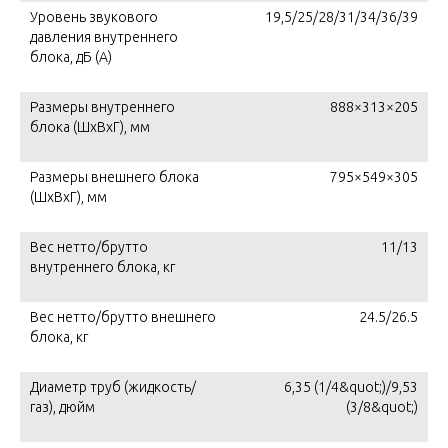
Уровень звукового
19,5/25/28/31/34/36/39
давления внутреннего
блока, дБ (А)
Размеры внутреннего
888×313×205
блока (ШхВхГ), мм
Размеры внешнего блока
795×549×305
(ШхВхГ), мм
Вес нетто/брутто
11/13
внутреннего блока, кг
Вес нетто/брутто внешнего
24.5/26.5
блока, кг
Диаметр труб (жидкость/
6,35 (1/4&quot;)/9,53
газ), дюйм
(3/8&quot;)