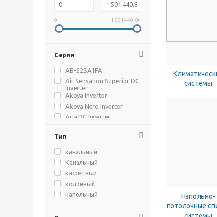
0
1 501 440,84
Серия
AB-S2SA1FA
Климатическ
Air Sensation Superior DC
системы
Inverter
Akoya Inverter
Akoya Nero Inverter
Aria DC Inverter
ARTCOOL Gallery
Тип
ARTCOOL GALLERY
ARTCOOL MIRROR DUAL
канальный
Inverter
Канальный
Attica Nero
кассетный
Attica Nero Inverter
колонный
Black Crystal Classic A
напольный
Black Crystal DC Inverter
Напольно-
наружный
потолочные сп
BLACK CRYSTAL SUPER
DC Inverter
системы
настенный