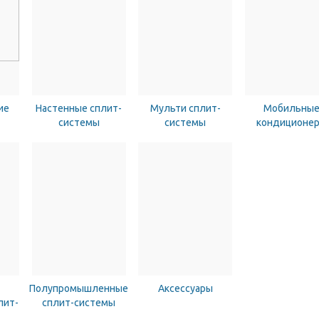
ие
Настенные сплит-
Мульти сплит-
Мобильны
системы
системы
кондиционе
Полупромышленные
Аксессуары
лит-
сплит-системы