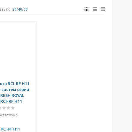
ать по:
20
/
40
/
60
тр RCI-RF H11
-систем серии
FRESH ROYAL
RCI-RF H11
остаточно
 RCI-RF H11