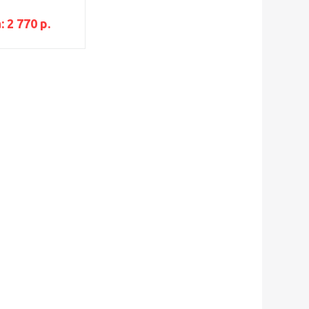
:
2 770
р.