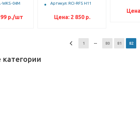
LA-WKS-04M
Артикул: RCI-RFS H11
Цена
599
р.
/шт
Цена:
2 850
р.
1
80
81
82
 категории