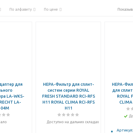
По алфавиту
По цене
Показыв
даптер для
HEPA-Фильтр для сплит-
HEPA-Филь
ьного
систем серии ROYAL
для сплит
ра LA-WKS-
FRESH STANDARD RCI-RFS
ROYAL 
RECHT LA-
H11 ROYAL CLIMA RCI-RFS
CLIMA 
-04M
H11
Д
ало
Доступно на дальних складах
Артикул: